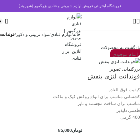
فروشگاه اینترنتی فروش لوازم شیرینی و قنادی بزرگمهر (شهروند)
0
خانه
لوازم قنادی
مواد تزیینی و دکور
فوندانت
بازگشت به محصولات
اتمام موجودی
بزرگنمایی تصویر
فوندانت لنزی بنفش
کیفیت فوق العاده
کشسانی مناسب برای انواع روکش کیک و ماکت
مناسب برای ساخت مجسمه و تاپر
طعمی دلپذیر
400 گرمی
تومان
85,000