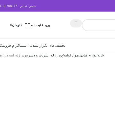
شماره تماس :
5132708377
ورود / ثبت نام
/
تومان
0
تخفیف های تکرار نشدنی!
اینستاگرام فروشگا
خانه
لوازم قنادی
مواد اولیه
پودر ژله، شربت و دسر
پودر ژله انبه دراژه