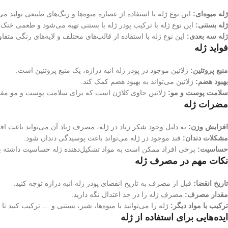
ژله میوه‌ای:
این نوع ژله با استفاده از عصاره میوه‌ها و رنگ‌های طبیعی تولید 
ژله بستنی:
این نوع ژله با ترکیب پودر ژله با بستنی تهیه می‌شود و طعمی خنک
ژله سه بعدی:
این نوع ژله با استفاده از قالب‌های مختلف و لایه‌های رنگی متفا
فواید ژله
منبع پروتئین:
ژلاتین موجود در پودر ژله انبه دراژه، یک منبع پروتئین است.
بهبود هضم:
ژلاتین می‌تواند به بهبود هضم کمک کند.
سلامت پوست و مو:
ژلاتین حاوی کلاژن است که برای سلامت پوست و مو مفی
مضرات ژله
افزایش وزن:
به دلیل وجود شکر زیاد در ژله، مصرف زیاد آن می‌تواند باعث ا
مشکلات دندان:
قند موجود در ژله می‌تواند باعث پوسیدگی دندان شود.
حساسیت:
برخی افراد ممکن است به مواد تشکیل‌دهنده ژله حساسیت داشته با
نکات مهم در مصرف ژله
تاریخ انقضا:
قبل از مصرف به تاریخ انقضای پودر ژله انبه دراژه توجه کنید.
مقدار مصرف:
مصرف ژله را در حد اعتدال نگه دارید.
ترکیب با مواد دیگر:
ژله را می‌توانید با میوه‌ها، شیر، بستنی و … ترکیب کنید تا
ایده‌هایی برای استفاده از ژله