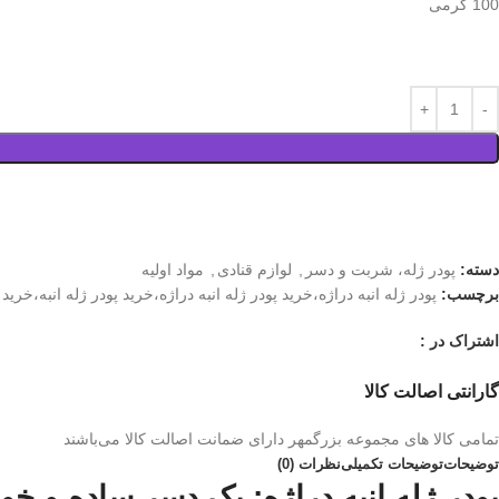
100 گرمی
دسته:
پودر ژله، شربت و دسر
,
لوازم قنادی
,
مواد اولیه
برچسب:
پودر ژله انبه دراژه،خرید پودر ژله انبه دراژه،خرید پودر ژله انبه،خرید 
اشتراک در :
گارانتی اصالت کالا
تمامی کالا های مجموعه بزرگمهر دارای ضمانت اصالت کالا می‌باشند
توضیحات
توضیحات تکمیلی
نظرات (0)
پودر ژله انبه دراژه: یک دسر ساده و خ