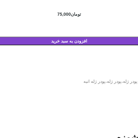
تومان
75,000
افزودن به سبد خرید
پودر ژله،پودر ژله،پودر ژله انبه
وشمزه