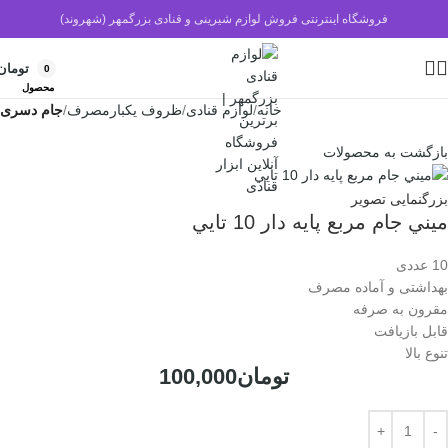
فروشگاه اینترنتی فروش لوازم شیرینی و قنادی بزرگمهر (شهروند)
تومان
0
محصول
خانه
لوازم قنادی
ظروف یکبارمصرف
جام دسری
بازگشت به محصولات
بزرگنمایی تصویر
ميني جام مربع پايه دار 10 تايي
10 عددی
بهداشتی و آماده مصرف
مقرون به صرفه
قابل بازیافت
تنوع بالا
تومان
100,000