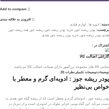
Add to compare
افزودن به علاقه مندی
دسته:
ادویه ها
,
لوازم قنادی
برچسب:
پودر ریشه جوز،خرید پودر ریشه جوز،ریشه جوز هند،ریشه جوز
هندی،پودر ریشه جوز،خرید پودر ریشه جوز هندی
اشتراک در :
گارانتی اصالت کالا
تمامی کالا های مجموعه بزرگمهر دارای ضمانت اصالت کالا می‌باشند
توضیحات
توضیحات تکمیلی
نظرات (0)
پودر ریشه جوز : ادویه‌ای گرم و معطر با
خواص بی‌نظیر
پودر ریشه جوز ، ادویه‌ای گرم و معطر است که از ریشه گیاه جوز هندی به
دست می‌آید. این گیاه بومی جزایر ملوک در اندونزی است و از دیرباز در
آشپزی و طب سنتی به عنوان چاشنی و داروی گیاهی مورد استفاده قرار