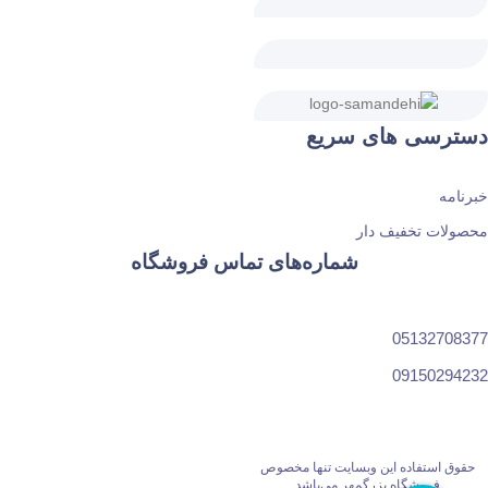
دسترسی های سریع
خبرنامه
محصولات تخفیف دار
شماره‌های تماس فروشگاه
05132708377
09150294232
حقوق استفاده این وبسایت تنها مخصوص
فروشگاه بزرگمهر می‌باشد