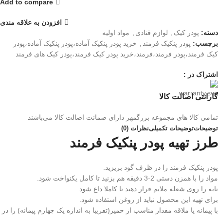
Add to compare
افزودن به علاقه مندی
دسته:
پودر کیک
,
لوازم قنادی
,
مواد اولیه
برچسب:
پودر پنکیک فرمند
,
خرید پودر پنکیک آماده،پودر پنکیک آماده،پودر
کیک فرمند،پودر فرمند،فرمند،خرید پودر کیک فرمند،پودر کیک های فرمند
اشتراک در :
گارانتی اصالت کالا
تمامی کالا های مجموعه بزرگمهر دارای ضمانت اصالت کالا می‌باشند
توضیحات
توضیحات تکمیلی
نظرات (0)
طرز تهیه پودر پنکیک فرمند
پودر پنکیک فرمند را در ظرف گود بریزید.
مواد را با همزن دستی 2-3 دقیقه هم بزنید تا کامل یکنواخت شود.
تابه را روی شعله ملایم قرار دهید تا کاملا داغ شود.
برای تهیه این محصول نباید از روغن استفاده شود.
با پیمانه یا ملاقه مقدار مناسب از خمیر(تقریبا به اندازه یک چهارم پیمانه) را در