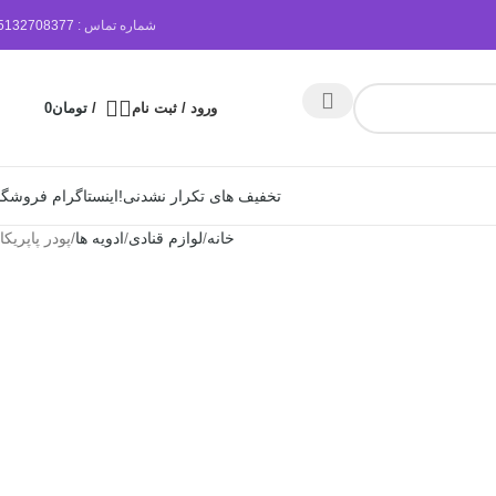
شماره تماس :
5132708377
ورود / ثبت نام
/
تومان
0
تخفیف های تکرار نشدنی!
اینستاگرام فروشگا
خانه
لوازم قنادی
ادویه ها
پودر پاپریکا