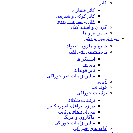
کاتر
کاتر فشاری
کاتر کوکی و شیرینی
کاتر و مهر سه بعدی
گردان و استند کیک
سایر ابزار ها
مواد تزیینی و دکور
شمع و ملزومات تولد
تزئینات غیر خوراکی
استیکر ها
تاپر ها
تاپر فوندانتی
سایر تزئینات غیر خوراکی
گیپور
فوندانت
تزئینات خوراکی
تزئینات شکلاتی
دراژه، ترافل، اسپرینکلس
مروارید های تزئینی
ماکارون و مرنگ
سایر تزئینات خوراکی
کاغذ های خوراکی