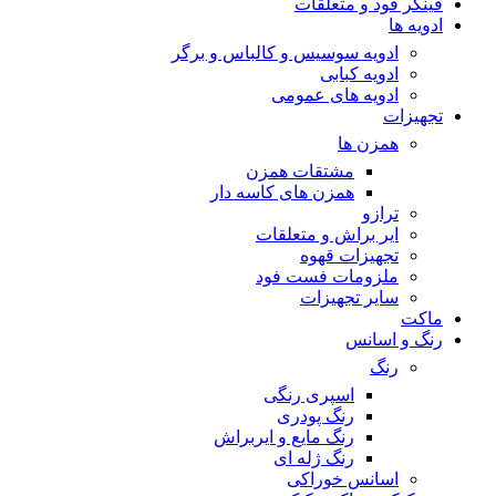
فینگر فود و متعلقات
ادویه ها
ادویه سوسیس و کالباس و برگر
ادویه کبابی
ادویه های عمومی
تجهیزات
همزن ها
مشتقات همزن
همزن های کاسه دار
ترازو
ایر براش و متعلقات
تجهیزات قهوه
ملزومات فست فود
سایر تجهیزات
ماکت
رنگ و اسانس
رنگ
اسپری رنگی
رنگ پودری
رنگ مایع و ایربراش
رنگ ژله ای
اسانس خوراکی