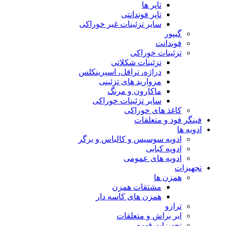
تاپر ها
تاپر فوندانتی
سایر تزئینات غیر خوراکی
گیپور
فوندانت
تزئینات خوراکی
تزئینات شکلاتی
دراژه، ترافل، اسپرینکلس
مروارید های تزئینی
ماکارون و مرنگ
سایر تزئینات خوراکی
کاغذ های خوراکی
فینگر فود و متعلقات
ادویه ها
ادویه سوسیس و کالباس و برگر
ادویه کبابی
ادویه های عمومی
تجهیزات
همزن ها
مشتقات همزن
همزن های کاسه دار
ترازو
ایر براش و متعلقات
تجهیزات قهوه