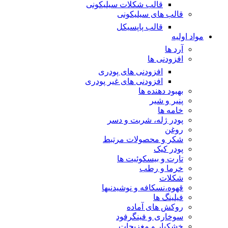
قالب شکلات سیلیکونی
قالب های سیلیکونی
قالب پاپسیکل
مواد اولیه
آرد ها
افزودنی ها
افزودنی های پودری
افزودنی های غیر پودری
بهبود دهنده ها
پنیر و شیر
خامه ها
پودر ژله، شربت و دسر
روغن
شکر و محصولات مرتبط
پودر کیک
تارت و بیسکوئیت ها
خرما و رطب
شکلات
قهوه،نسکافه و نوشیدنیها
فیلینگ ها
روکش های آماده
سوخاری و فینگرفود
خشکبار و مغزیجات