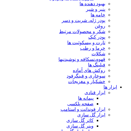
بهبود دهنده ها
پنیر و شیر
خامه ها
پودر ژله، شربت و دسر
روغن
شکر و محصولات مرتبط
پودر کیک
تارت و بیسکوئیت ها
خرما و رطب
شکلات
قهوه،نسکافه و نوشیدنیها
فیلینگ ها
روکش های آماده
سوخاری و فینگرفود
خشکبار و مغزیجات
ابزار ها
ابزار قنادی
پیمانه ها
صفحه پلکسی
ابزار فوندانت و استامپ
ابزار گل سازی
کاتر گل سازی
وینر گل سازی