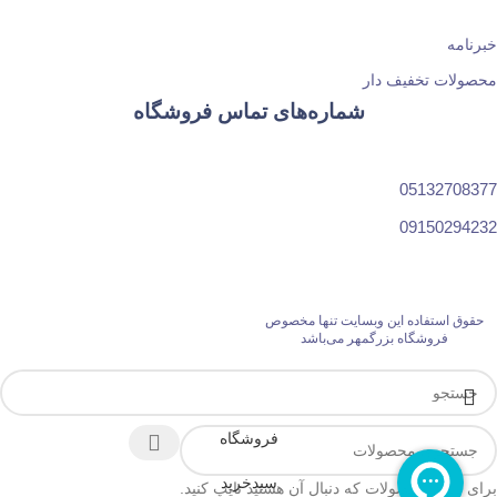
خبرنامه
محصولات تخفیف دار
شماره‌های تماس فروشگاه
05132708377
09150294232
حقوق استفاده این وبسایت تنها مخصوص
فروشگاه بزرگمهر می‌باشد
فروشگاه
سبدخرید
برای دیدن محصولات که دنبال آن هستید تایپ کنید.