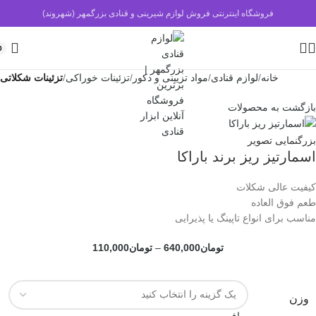
فروشگاه اینترنتی فروش لوازم شیرینی و قنادی بزرگمهر (شهروند)
0
خانه
لوازم قنادی
مواد تزیینی و دکور
تزئینات خوراکی
تزئینات شکلاتی
بازگشت به محصولات
بزرگنمایی تصویر
اسمارتیز ریز برند باراکا
کیفیت عالی شکلات
طعم فوق العاده
مناسب برای انواع تاپینگ یا پذیرایی
تومان
640,000
–
تومان
110,000
وزن
صاف