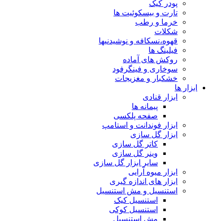
پودر کیک
تارت و بیسکوئیت ها
خرما و رطب
شکلات
قهوه،نسکافه و نوشیدنیها
فیلینگ ها
روکش های آماده
سوخاری و فینگرفود
خشکبار و مغزیجات
ابزار ها
ابزار قنادی
پیمانه ها
صفحه پلکسی
ابزار فوندانت و استامپ
ابزار گل سازی
کاتر گل سازی
وینر گل سازی
سایر ابزار گل سازی
ابزار میوه آرایی
ابزار های اندازه گیری
استنسیل و مش استنسیل
استنسیل کیک
استنسیل کوکی
مش استنسیل