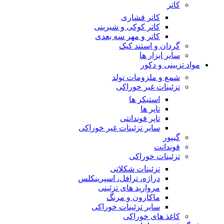
کاتر
کاتر فشاری
کاتر کوکی و شیرینی
کاتر و مهر سه بعدی
گردان و استند کیک
سایر ابزار ها
مواد تزیینی و دکور
شمع و ملزومات تولد
تزئینات غیر خوراکی
استیکر ها
تاپر ها
تاپر فوندانتی
سایر تزئینات غیر خوراکی
گیپور
فوندانت
تزئینات خوراکی
تزئینات شکلاتی
دراژه، ترافل، اسپرینکلس
مروارید های تزئینی
ماکارون و مرنگ
سایر تزئینات خوراکی
کاغذ های خوراکی