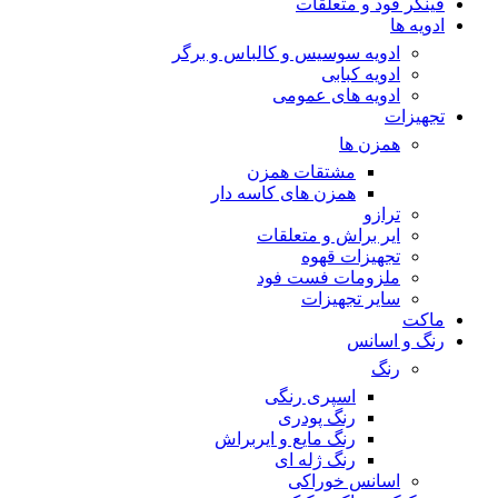
فینگر فود و متعلقات
ادویه ها
ادویه سوسیس و کالباس و برگر
ادویه کبابی
ادویه های عمومی
تجهیزات
همزن ها
مشتقات همزن
همزن های کاسه دار
ترازو
ایر براش و متعلقات
تجهیزات قهوه
ملزومات فست فود
سایر تجهیزات
ماکت
رنگ و اسانس
رنگ
اسپری رنگی
رنگ پودری
رنگ مایع و ایربراش
رنگ ژله ای
اسانس خوراکی