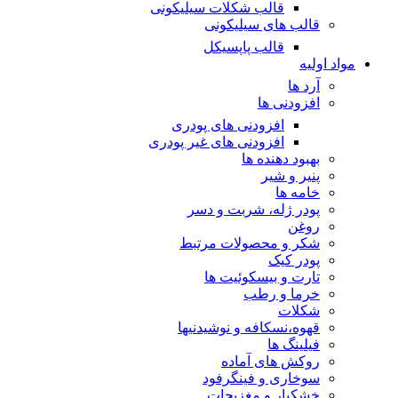
قالب شکلات سیلیکونی
قالب های سیلیکونی
قالب پاپسیکل
مواد اولیه
آرد ها
افزودنی ها
افزودنی های پودری
افزودنی های غیر پودری
بهبود دهنده ها
پنیر و شیر
خامه ها
پودر ژله، شربت و دسر
روغن
شکر و محصولات مرتبط
پودر کیک
تارت و بیسکوئیت ها
خرما و رطب
شکلات
قهوه،نسکافه و نوشیدنیها
فیلینگ ها
روکش های آماده
سوخاری و فینگرفود
خشکبار و مغزیجات