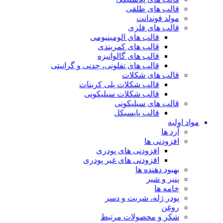
قالب های طلقی
مولد فوندانت
قالب های فلزی
قالب های الومینیومی
قالب های کمربندی
قالب های گالوانیزه
قالب های تفلونی، چدنی و گرانیتی
قالب های شکلات
قالب شکلات پلی کربنات
قالب شکلات سیلیکونی
قالب های سیلیکونی
قالب پاپسیکل
مواد اولیه
آرد ها
افزودنی ها
افزودنی های پودری
افزودنی های غیر پودری
بهبود دهنده ها
پنیر و شیر
خامه ها
پودر ژله، شربت و دسر
روغن
شکر و محصولات مرتبط