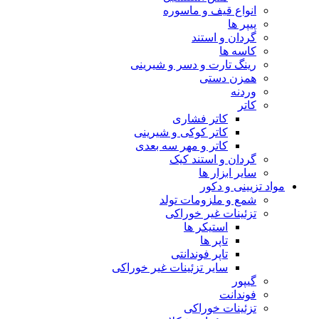
انواع قیف و ماسوره
پیپر ها
گردان و استند
کاسه ها
رینگ تارت و دسر و شیرینی
همزن دستی
وردنه
کاتر
کاتر فشاری
کاتر کوکی و شیرینی
کاتر و مهر سه بعدی
گردان و استند کیک
سایر ابزار ها
مواد تزیینی و دکور
شمع و ملزومات تولد
تزئینات غیر خوراکی
استیکر ها
تاپر ها
تاپر فوندانتی
سایر تزئینات غیر خوراکی
گیپور
فوندانت
تزئینات خوراکی