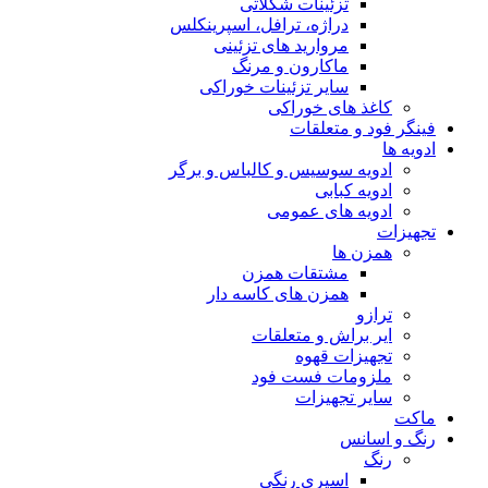
تزئینات شکلاتی
دراژه، ترافل، اسپرینکلس
مروارید های تزئینی
ماکارون و مرنگ
سایر تزئینات خوراکی
کاغذ های خوراکی
فینگر فود و متعلقات
ادویه ها
ادویه سوسیس و کالباس و برگر
ادویه کبابی
ادویه های عمومی
تجهیزات
همزن ها
مشتقات همزن
همزن های کاسه دار
ترازو
ایر براش و متعلقات
تجهیزات قهوه
ملزومات فست فود
سایر تجهیزات
ماکت
رنگ و اسانس
رنگ
اسپری رنگی