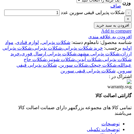
وزن
صاف
شکلات پذیرایی قیفی سوربن عدد
افزودن به سبد خرید
Add to compare
افزودن به علاقه مندی
شناسه محصول:
نامعلوم
دسته:
شکلات پذیرایی
,
لوازم قنادی
,
مواد
اولیه
برچسب:
خرید شکلات پذیرایی،شکلات پذیرایی،شکلات پذیرایی
ارزان،شکلات پذیرایی مشهد،شکلات پذیرایی ارسال فوری،خرید
شکلات پذیرایی،شکلات آیدین،شکلات شونیز،شکلات حاج
عبدالله،شکلات چیچک،شکلات سوربن
,
شکلات پذیرایی قیفی
سروبن
,
شکلات پذیرایی قیفی سوربن
اشتراک در :
گارانتی اصالت کالا
تمامی کالا های مجموعه بزرگمهر دارای ضمانت اصالت کالا
می‌باشند
توضیحات
توضیحات تکمیلی