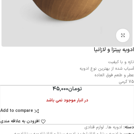
بزرگنمایی تصویر
ادویه پیتزا و لازانیا
تازه و با کیفیت
آسیاب شده از بهترین نوع ادویه
عطر و طعم فوق العاده
75 گرمی
تومان
45,000
در انبار موجود نمی باشد
Add to compare
افزودن به علاقه مندی
دسته:
ادویه ها
,
لوازم قنادی
برچسب:
ادویه پیتزا و لازانیا،خرید ادویه پیتزا و لازانیا،ادویه پیتزا،ادویه