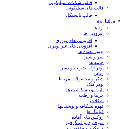
قالب شکلات سیلیکونی
قالب های سیلیکونی
قالب پاپسیکل
مواد اولیه
آرد ها
افزودنی ها
افزودنی های پودری
افزودنی های غیر پودری
بهبود دهنده ها
پنیر و شیر
خامه ها
پودر ژله، شربت و دسر
روغن
شکر و محصولات مرتبط
پودر کیک
تارت و بیسکوئیت ها
خرما و رطب
شکلات
قهوه،نسکافه و نوشیدنیها
فیلینگ ها
روکش های آماده
سوخاری و فینگرفود
خشکبار و مغزیجات