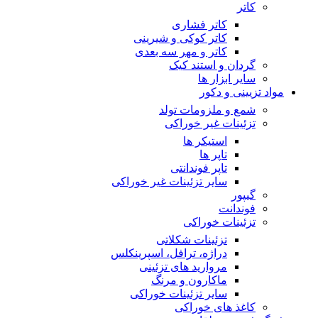
کاتر
کاتر فشاری
کاتر کوکی و شیرینی
کاتر و مهر سه بعدی
گردان و استند کیک
سایر ابزار ها
مواد تزیینی و دکور
شمع و ملزومات تولد
تزئینات غیر خوراکی
استیکر ها
تاپر ها
تاپر فوندانتی
سایر تزئینات غیر خوراکی
گیپور
فوندانت
تزئینات خوراکی
تزئینات شکلاتی
دراژه، ترافل، اسپرینکلس
مروارید های تزئینی
ماکارون و مرنگ
سایر تزئینات خوراکی
کاغذ های خوراکی