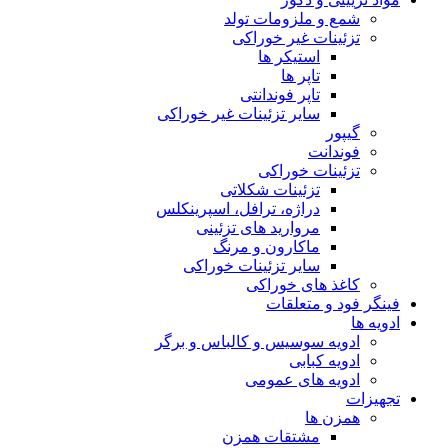
شمع و ملزومات تولد
تزئینات غیر خوراکی
استیکر ها
تاپر ها
تاپر فوندانتی
سایر تزئینات غیر خوراکی
گیپور
فوندانت
تزئینات خوراکی
تزئینات شکلاتی
دراژه، ترافل، اسپرینکلس
مروارید های تزئینی
ماکارون و مرنگ
سایر تزئینات خوراکی
کاغذ های خوراکی
فینگر فود و متعلقات
ادویه ها
ادویه سوسیس و کالباس و برگر
ادویه کبابی
ادویه های عمومی
تجهیزات
همزن ها
مشتقات همزن