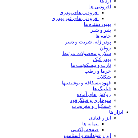
آرد ها
افزودنی ها
افزودنی های پودری
افزودنی های غیر پودری
بهبود دهنده ها
پنیر و شیر
خامه ها
پودر ژله، شربت و دسر
روغن
شکر و محصولات مرتبط
پودر کیک
تارت و بیسکوئیت ها
خرما و رطب
شکلات
قهوه،نسکافه و نوشیدنیها
فیلینگ ها
روکش های آماده
سوخاری و فینگرفود
خشکبار و مغزیجات
ابزار ها
ابزار قنادی
پیمانه ها
صفحه پلکسی
ابزار فوندانت و استامپ