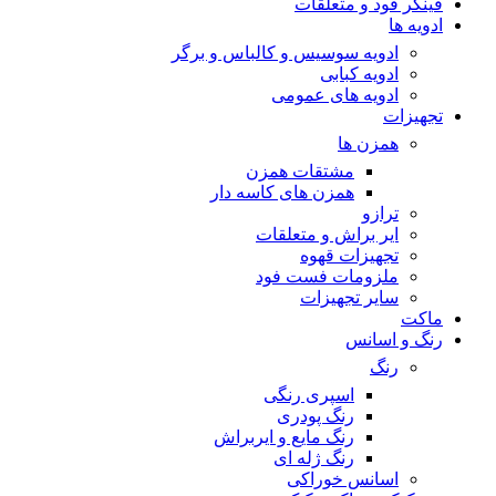
فینگر فود و متعلقات
ادویه ها
ادویه سوسیس و کالباس و برگر
ادویه کبابی
ادویه های عمومی
تجهیزات
همزن ها
مشتقات همزن
همزن های کاسه دار
ترازو
ایر براش و متعلقات
تجهیزات قهوه
ملزومات فست فود
سایر تجهیزات
ماکت
رنگ و اسانس
رنگ
اسپری رنگی
رنگ پودری
رنگ مایع و ایربراش
رنگ ژله ای
اسانس خوراکی