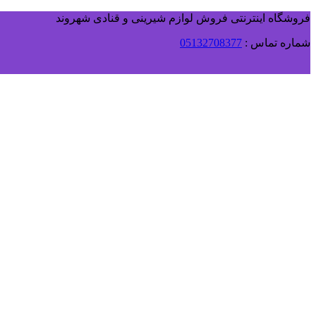
فروشگاه اینترنتی فروش لوازم شیرینی و قنادی شهروند
شماره تماس :
05132708377