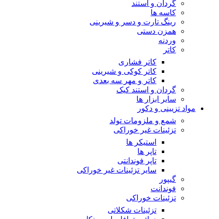
گردان و استند
کاسه ها
رینگ تارت و دسر و شیرینی
همزن دستی
وردنه
کاتر
کاتر فشاری
کاتر کوکی و شیرینی
کاتر و مهر سه بعدی
گردان و استند کیک
سایر ابزار ها
مواد تزیینی و دکور
شمع و ملزومات تولد
تزئینات غیر خوراکی
استیکر ها
تاپر ها
تاپر فوندانتی
سایر تزئینات غیر خوراکی
گیپور
فوندانت
تزئینات خوراکی
تزئینات شکلاتی