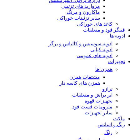
دراژه، ترافل، اسپرینکلس
مروارید های تزئینی
ماکارون و مرنگ
سایر تزئینات خوراکی
کاغذ های خوراکی
فینگر فود و متعلقات
ادویه ها
ادویه سوسیس و کالباس و برگر
ادویه کبابی
ادویه های عمومی
تجهیزات
همزن ها
مشتقات همزن
همزن های کاسه دار
ترازو
ایر براش و متعلقات
تجهیزات قهوه
ملزومات فست فود
سایر تجهیزات
ماکت
رنگ و اسانس
رنگ