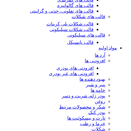
قالب های گالوانیزه
قالب های تفلونی، چدنی و گرانیتی
قالب های شکلات
قالب شکلات پلی کربنات
قالب شکلات سیلیکونی
قالب های سیلیکونی
قالب پاپسیکل
مواد اولیه
آرد ها
افزودنی ها
افزودنی های پودری
افزودنی های غیر پودری
بهبود دهنده ها
پنیر و شیر
خامه ها
پودر ژله، شربت و دسر
روغن
شکر و محصولات مرتبط
پودر کیک
تارت و بیسکوئیت ها
خرما و رطب
شکلات