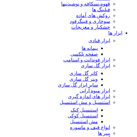
قهوه،نسکافه و نوشیدنیها
فیلینگ ها
روکش های آماده
سوخاری و فینگرفود
خشکبار و مغزیجات
ابزار ها
ابزار قنادی
پیمانه ها
صفحه پلکسی
ابزار فوندانت و استامپ
ابزار گل سازی
کاتر گل سازی
وینر گل سازی
سایر ابزار گل سازی
ابزار میوه آرایی
ابزار های اندازه گیری
استنسیل و مش استنسیل
استنسیل کیک
استنسیل کوکی
مش استنسیل
انواع قیف و ماسوره
پیپر ها