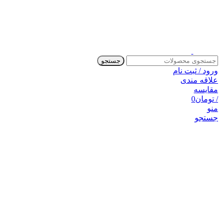
جستجو
ورود / ثبت نام
علاقه مندی
مقایسه
/
تومان
0
منو
جستجو