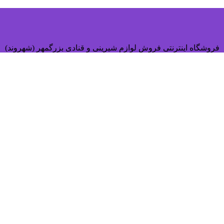
فروشگاه اینترنتی فروش لوازم شیرینی و قنادی بزرگمهر (شهروند)