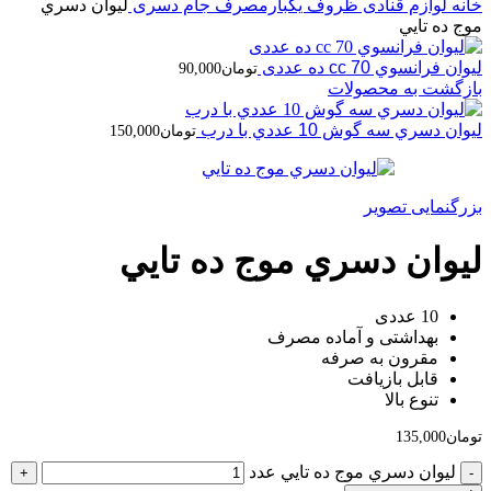
خانه
لوازم قنادی
ظروف یکبارمصرف
جام دسری
ليوان دسري
موج ده تايي
ليوان فرانسوي 70 cc ده عددی
تومان
90,000
بازگشت به محصولات
ليوان دسري سه گوش 10 عددي با درب
تومان
150,000
بزرگنمایی تصویر
ليوان دسري موج ده تايي
10 عددی
بهداشتی و آماده مصرف
مقرون به صرفه
قابل بازیافت
تنوع بالا
تومان
135,000
ليوان دسري موج ده تايي عدد