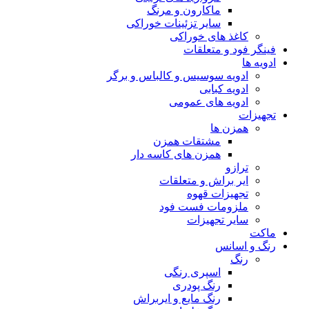
ماکارون و مرنگ
سایر تزئینات خوراکی
کاغذ های خوراکی
فینگر فود و متعلقات
ادویه ها
ادویه سوسیس و کالباس و برگر
ادویه کبابی
ادویه های عمومی
تجهیزات
همزن ها
مشتقات همزن
همزن های کاسه دار
ترازو
ایر براش و متعلقات
تجهیزات قهوه
ملزومات فست فود
سایر تجهیزات
ماکت
رنگ و اسانس
رنگ
اسپری رنگی
رنگ پودری
رنگ مایع و ایربراش