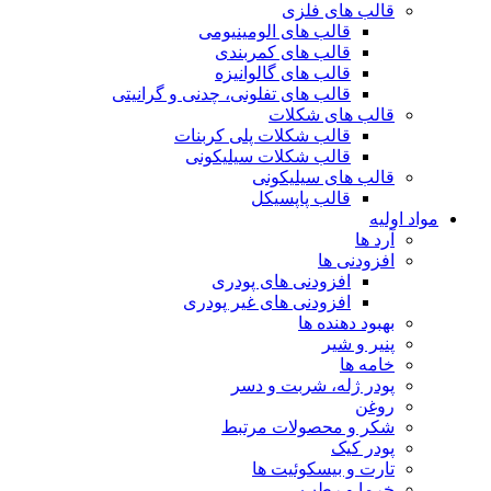
قالب های فلزی
قالب های الومینیومی
قالب های کمربندی
قالب های گالوانیزه
قالب های تفلونی، چدنی و گرانیتی
قالب های شکلات
قالب شکلات پلی کربنات
قالب شکلات سیلیکونی
قالب های سیلیکونی
قالب پاپسیکل
مواد اولیه
آرد ها
افزودنی ها
افزودنی های پودری
افزودنی های غیر پودری
بهبود دهنده ها
پنیر و شیر
خامه ها
پودر ژله، شربت و دسر
روغن
شکر و محصولات مرتبط
پودر کیک
تارت و بیسکوئیت ها
خرما و رطب