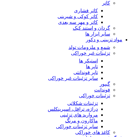
کاتر
کاتر فشاری
کاتر کوکی و شیرینی
کاتر و مهر سه بعدی
گردان و استند کیک
سایر ابزار ها
مواد تزیینی و دکور
شمع و ملزومات تولد
تزئینات غیر خوراکی
استیکر ها
تاپر ها
تاپر فوندانتی
سایر تزئینات غیر خوراکی
گیپور
فوندانت
تزئینات خوراکی
تزئینات شکلاتی
دراژه، ترافل، اسپرینکلس
مروارید های تزئینی
ماکارون و مرنگ
سایر تزئینات خوراکی
کاغذ های خوراکی