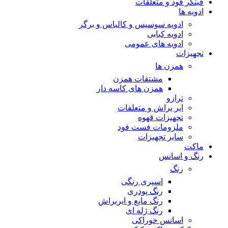
فینگر فود و متعلقات
ادویه ها
ادویه سوسیس و کالباس و برگر
ادویه کبابی
ادویه های عمومی
تجهیزات
همزن ها
مشتقات همزن
همزن های کاسه دار
ترازو
ایر براش و متعلقات
تجهیزات قهوه
ملزومات فست فود
سایر تجهیزات
ماکت
رنگ و اسانس
رنگ
اسپری رنگی
رنگ پودری
رنگ مایع و ایربراش
رنگ ژله ای
اسانس خوراکی