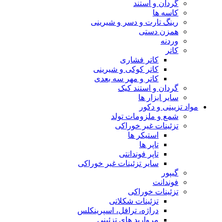
گردان و استند
کاسه ها
رینگ تارت و دسر و شیرینی
همزن دستی
وردنه
کاتر
کاتر فشاری
کاتر کوکی و شیرینی
کاتر و مهر سه بعدی
گردان و استند کیک
سایر ابزار ها
مواد تزیینی و دکور
شمع و ملزومات تولد
تزئینات غیر خوراکی
استیکر ها
تاپر ها
تاپر فوندانتی
سایر تزئینات غیر خوراکی
گیپور
فوندانت
تزئینات خوراکی
تزئینات شکلاتی
دراژه، ترافل، اسپرینکلس
مروارید های تزئینی