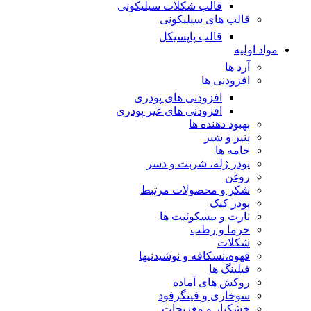
قالب شکلات سیلیکونی
قالب های سیلیکونی
قالب پاپسیکل
مواد اولیه
آرد ها
افزودنی ها
افزودنی های پودری
افزودنی های غیر پودری
بهبود دهنده ها
پنیر و شیر
خامه ها
پودر ژله، شربت و دسر
روغن
شکر و محصولات مرتبط
پودر کیک
تارت و بیسکوئیت ها
خرما و رطب
شکلات
قهوه،نسکافه و نوشیدنیها
فیلینگ ها
روکش های آماده
سوخاری و فینگرفود
خشکبار و مغزیجات