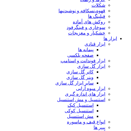
شکلات
قهوه،نسکافه و نوشیدنیها
فیلینگ ها
روکش های آماده
سوخاری و فینگرفود
خشکبار و مغزیجات
ابزار ها
ابزار قنادی
پیمانه ها
صفحه پلکسی
ابزار فوندانت و استامپ
ابزار گل سازی
کاتر گل سازی
وینر گل سازی
سایر ابزار گل سازی
ابزار میوه آرایی
ابزار های اندازه گیری
استنسیل و مش استنسیل
استنسیل کیک
استنسیل کوکی
مش استنسیل
انواع قیف و ماسوره
پیپر ها