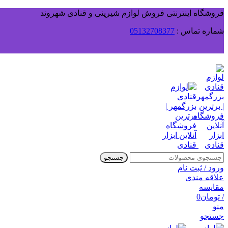
فروشگاه اینترنتی فروش لوازم شیرینی و قنادی شهروند
شماره تماس :
05132708377
جستجو
ورود / ثبت نام
علاقه مندی
مقایسه
/
تومان
0
منو
جستجو