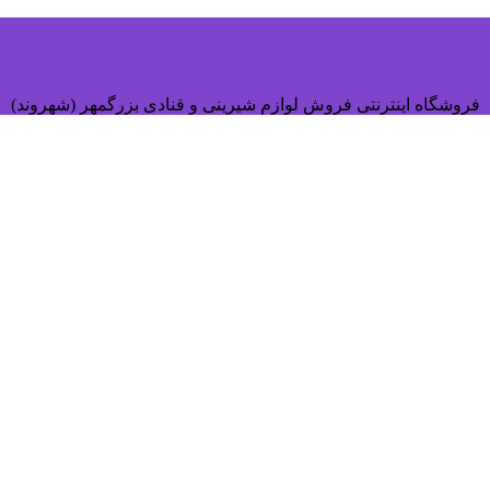
فروشگاه اینترنتی فروش لوازم شیرینی و قنادی بزرگمهر (شهروند)