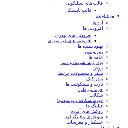
قالب های سیلیکونی
قالب پاپسیکل
مواد اولیه
آرد ها
افزودنی ها
افزودنی های پودری
افزودنی های غیر پودری
بهبود دهنده ها
پنیر و شیر
خامه ها
پودر ژله، شربت و دسر
روغن
شکر و محصولات مرتبط
پودر کیک
تارت و بیسکوئیت ها
خرما و رطب
شکلات
قهوه،نسکافه و نوشیدنیها
فیلینگ ها
روکش های آماده
سوخاری و فینگرفود
خشکبار و مغزیجات
ابزار ها