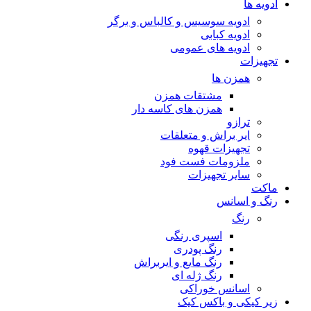
ادویه ها
ادویه سوسیس و کالباس و برگر
ادویه کبابی
ادویه های عمومی
تجهیزات
همزن ها
مشتقات همزن
همزن های کاسه دار
ترازو
ایر براش و متعلقات
تجهیزات قهوه
ملزومات فست فود
سایر تجهیزات
ماکت
رنگ و اسانس
رنگ
اسپری رنگی
رنگ پودری
رنگ مایع و ایربراش
رنگ ژله ای
اسانس خوراکی
زیر کیکی و باکس کیک