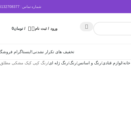
شماره تماس :
5132708377
ورود / ثبت نام
/
تومان
0
تخفیف های تکرار نشدنی!
اینستاگرام فروشگا
خانه
لوازم قنادی
رنگ و اسانس
رنگ
رنگ ژله ای
رنگ کپی کیک مشکی مطلق