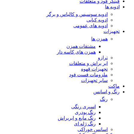
فینگر فود و متعلقات
ادویه ها
ادویه سوسیس و کالباس و برگر
ادویه کبابی
ادویه های عمومی
تجهیزات
همزن ها
مشتقات همزن
همزن های کاسه دار
ترازو
ایر براش و متعلقات
تجهیزات قهوه
ملزومات فست فود
سایر تجهیزات
ماکت
رنگ و اسانس
رنگ
اسپری رنگی
رنگ پودری
رنگ مایع و ایربراش
رنگ ژله ای
اسانس خوراکی