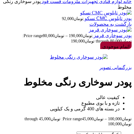
خانه
لوازم قنادی
تجهیزات
ملزومات فست فود
پودر سوخاری رنگی
مخلوط
پودر تایلوس CMC نسکو
تومان
92,000
بازگشت به محصولات
پودر سوخاری قرمز
تومان
190,000
–
تومان
80,000
Price range:
تومان80,000 through تومان190,000
اتمام موجودی
بزرگنمایی تصویر
پودر سوخاری رنگی مخلوط
کیفیت عالی
تازه و با بوی مطبوع
در بسته های 400 گرمی و یک کیلویی
تومان
100,000
–
تومان
45,000
Price range: تومان45,000 through
تومان100,000