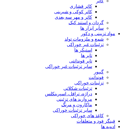
کاتر
کاتر فشاری
کاتر کوکی و شیرینی
کاتر و مهر سه بعدی
گردان و استند کیک
سایر ابزار ها
مواد تزیینی و دکور
شمع و ملزومات تولد
تزئینات غیر خوراکی
استیکر ها
تاپر ها
تاپر فوندانتی
سایر تزئینات غیر خوراکی
گیپور
فوندانت
تزئینات خوراکی
تزئینات شکلاتی
دراژه، ترافل، اسپرینکلس
مروارید های تزئینی
ماکارون و مرنگ
سایر تزئینات خوراکی
کاغذ های خوراکی
فینگر فود و متعلقات
ادویه ها