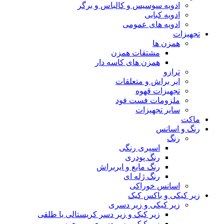
ادویه سوسیس و کالباس و برگر
ادویه کبابی
ادویه های عمومی
تجهیزات
همزن ها
مشتقات همزن
همزن های کاسه دار
ترازو
ایر براش و متعلقات
تجهیزات قهوه
ملزومات فست فود
سایر تجهیزات
ماکت
رنگ و اسانس
رنگ
اسپری رنگی
رنگ پودری
رنگ مایع و ایربراش
رنگ ژله ای
اسانس خوراکی
زیر کیکی و باکس کیک
زیر کیکی و زیر دسری
زیر کیک و زیر دسر کریستالی یا طلقی
زیر کیک و زیر دسری پی وی سی