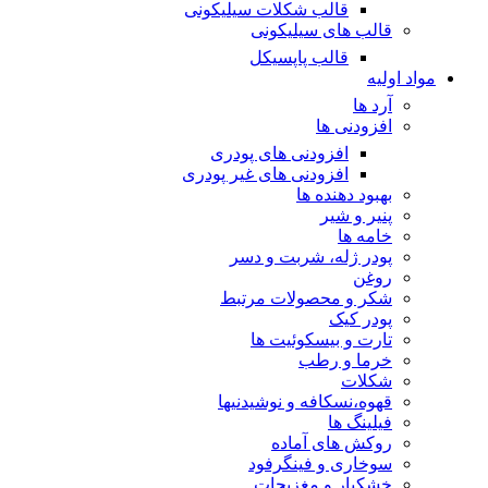
قالب شکلات سیلیکونی
قالب های سیلیکونی
قالب پاپسیکل
مواد اولیه
آرد ها
افزودنی ها
افزودنی های پودری
افزودنی های غیر پودری
بهبود دهنده ها
پنیر و شیر
خامه ها
پودر ژله، شربت و دسر
روغن
شکر و محصولات مرتبط
پودر کیک
تارت و بیسکوئیت ها
خرما و رطب
شکلات
قهوه،نسکافه و نوشیدنیها
فیلینگ ها
روکش های آماده
سوخاری و فینگرفود
خشکبار و مغزیجات