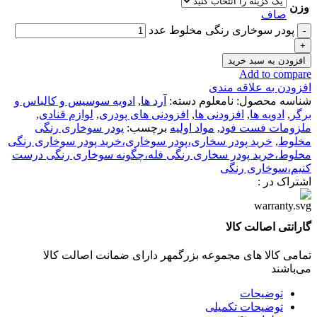
وزن
صاف
پودر سوخاری رنگی مخلوط عدد
افزودن به سبد خرید
Add to compare
افزودن به علاقه مندی
شناسه محصول:
نامعلوم
دسته:
آرد ها
,
ادویه سوسیس و کالباس و
برگر
,
ادویه ها
,
افزودنی ها
,
افزودنی های پودری
,
لوازم قنادی
,
ملزومات فست فود
,
مواد اولیه
برچسب:
پودر سوخاری رنگی
مخلوط
,
خرید پودر سخاری،پودر سوخاری،خرید پودر سوخاری رنگی
مخلوط،خرید پودر سخاری رنگی فله،چگونه سوخاری رنگی درست
کنیم،سوخاری رنگی
اشتراک در :
گارانتی اصالت کالا
تمامی کالا های مجموعه بزرگمهر دارای ضمانت اصالت کالا
می‌باشند
توضیحات
توضیحات تکمیلی