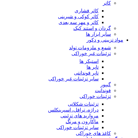
کاتر
کاتر فشاری
کاتر کوکی و شیرینی
کاتر و مهر سه بعدی
گردان و استند کیک
سایر ابزار ها
مواد تزیینی و دکور
شمع و ملزومات تولد
تزئینات غیر خوراکی
استیکر ها
تاپر ها
تاپر فوندانتی
سایر تزئینات غیر خوراکی
گیپور
فوندانت
تزئینات خوراکی
تزئینات شکلاتی
دراژه، ترافل، اسپرینکلس
مروارید های تزئینی
ماکارون و مرنگ
سایر تزئینات خوراکی
کاغذ های خوراکی