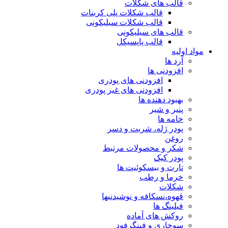
قالب های شکلات
قالب شکلات پلی کربنات
قالب شکلات سیلیکونی
قالب های سیلیکونی
قالب پاپسیکل
مواد اولیه
آرد ها
افزودنی ها
افزودنی های پودری
افزودنی های غیر پودری
بهبود دهنده ها
پنیر و شیر
خامه ها
پودر ژله، شربت و دسر
روغن
شکر و محصولات مرتبط
پودر کیک
تارت و بیسکوئیت ها
خرما و رطب
شکلات
قهوه،نسکافه و نوشیدنیها
فیلینگ ها
روکش های آماده
سوخاری و فینگرفود