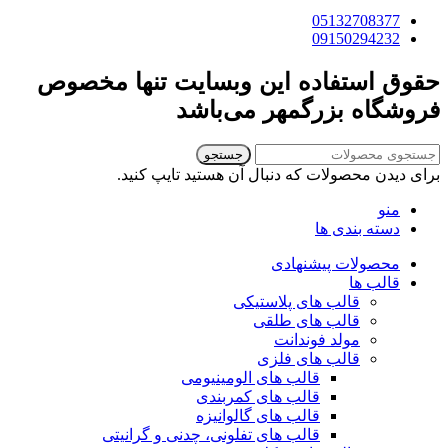
05132708377
09150294232
حقوق استفاده این وبسایت تنها مخصوص
فروشگاه بزرگمهر می‌باشد
جستجو
برای دیدن محصولات که دنبال آن هستید تایپ کنید.
منو
دسته بندی ها
محصولات پیشنهادی
قالب ها
قالب های پلاستیکی
قالب های طلقی
مولد فوندانت
قالب های فلزی
قالب های الومینیومی
قالب های کمربندی
قالب های گالوانیزه
قالب های تفلونی، چدنی و گرانیتی