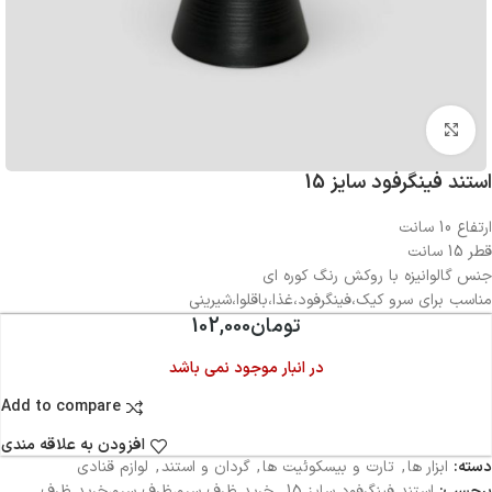
بزرگنمایی تصویر
استند فینگرفود سایز 15
ارتفاع 10 سانت
قطر 15 سانت
جنس گالوانیزه با روکش رنگ کوره ای
مناسب برای سرو کیک،فینگرفود،غذا،باقلوا،شیرینی
تومان
102,000
در انبار موجود نمی باشد
Add to compare
افزودن به علاقه مندی
دسته:
ابزار ها
,
تارت و بیسکوئیت ها
,
گردان و استند
,
لوازم قنادی
برچسب:
استند فینگرفود سایز 15
,
خرید ظرف سرو،ظرف سرو،خرید ظرف