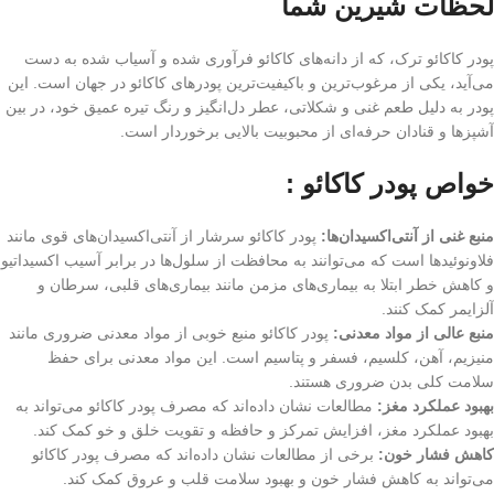
لحظات شیرین شما
پودر کاکائو ترک، که از دانه‌های کاکائو فرآوری شده و آسیاب شده به دست
می‌آید، یکی از مرغوب‌ترین و باکیفیت‌ترین پودرهای کاکائو در جهان است. این
پودر به دلیل طعم غنی و شکلاتی، عطر دل‌انگیز و رنگ تیره عمیق خود، در بین
آشپزها و قنادان حرفه‌ای از محبوبیت بالایی برخوردار است.
خواص پودر کاکائو :
منبع غنی از آنتی‌اکسیدان‌ها:
پودر کاکائو سرشار از آنتی‌اکسیدان‌های قوی مانند
فلاونوئیدها است که می‌توانند به محافظت از سلول‌ها در برابر آسیب اکسیداتیو
و کاهش خطر ابتلا به بیماری‌های مزمن مانند بیماری‌های قلبی، سرطان و
آلزایمر کمک کنند.
منبع عالی از مواد معدنی:
پودر کاکائو منبع خوبی از مواد معدنی ضروری مانند
منیزیم، آهن، کلسیم، فسفر و پتاسیم است. این مواد معدنی برای حفظ
سلامت کلی بدن ضروری هستند.
بهبود عملکرد مغز:
مطالعات نشان داده‌اند که مصرف پودر کاکائو می‌تواند به
بهبود عملکرد مغز، افزایش تمرکز و حافظه و تقویت خلق و خو کمک کند.
کاهش فشار خون:
برخی از مطالعات نشان داده‌اند که مصرف پودر کاکائو
می‌تواند به کاهش فشار خون و بهبود سلامت قلب و عروق کمک کند.