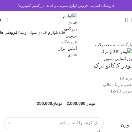
فروشگاه اینترنتی فروش لوازم شیرینی و قنادی بزرگمهر (شهروند)
0
خانه
لوازم قنادی
مواد اولیه
افزودنی ها
بازگشت به محصولات
بزرگنمایی تصویر
پودر کاکائو ترک
برند s9
عطر و رنگ عالی
چربی 10-12
تومان
2,000,000
–
تومان
250,000
وزن
صاف